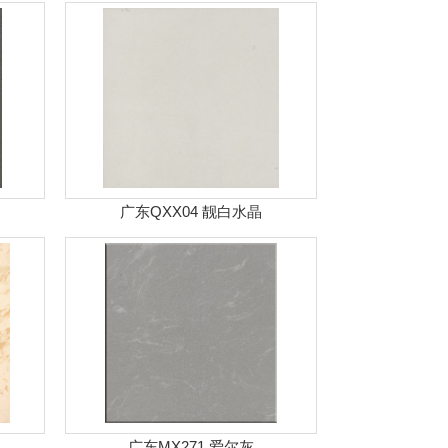
广东QXX04 靓白水晶
广东MX271 爱尔灰