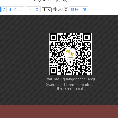
2
3
4
5
下一页
共 20 页
最后一页
WeChat：guangdongchuanqi
Sweep and learn more about
the latest news!