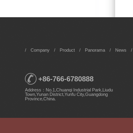
/
Company
/
Product
/
Panorama
/
News
/
+86-766-6780888
Address：No.1,Chuanqi Industrial Park,Liudu
Town,Yunan District,Yunfu City,Guangdong
Province,China.