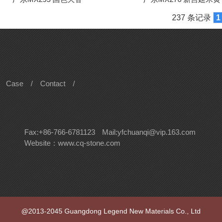
237 条记录
1
Case
/
Contact
/
Fax:+86-766-6781123
Mail:yfchuanqi@vip.163.com
Website：www.cq-stone.com
@2013-2045 Guangdong Legend New Materials Co., Ltd