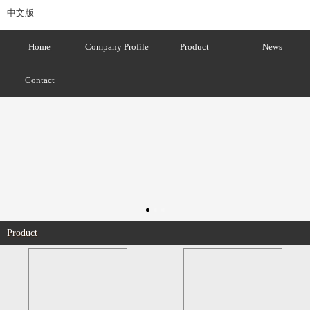
中文版
Home
Company Profile
Product
News
Contact
Product