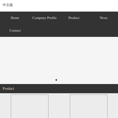
中文版
Home
Company Profile
Product
News
Contact
Product