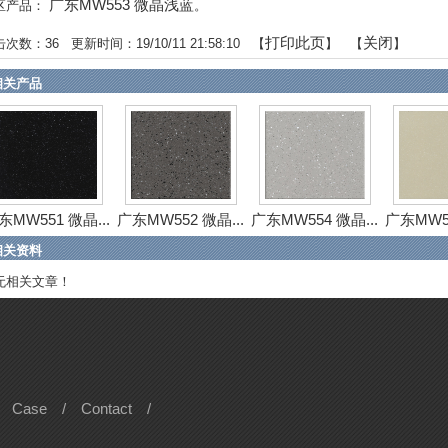
广东MW553 微晶浅蓝
区产品：
。
打印此页
关闭
击次数：
36
更新时间：19/10/11 21:58:10 【
】 【
】
相关产品
东MW551 微晶...
广东MW552 微晶...
广东MW554 微晶...
广东MW55
相关资料
无相关文章！
Case
/
Contact
/