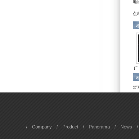
地
点
广
暂
/
Company
/
Product
/
Panorama
/
News
/