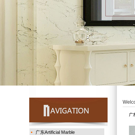
Welco
广
广东Artificial Marble